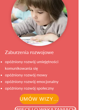
Zaburzenia rozwojowe
opóźniony rozwój umiejętności
komunikowania się
opóźniony rozwój mowy
opóźniony rozwój emocjonalny
opóźniony rozwój społeczny
UMÓW WIZYTĘ
WIĘCEJ O WSKAZANIACH