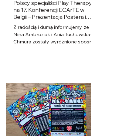
Polscy specjaliści Play Therapy
na 17. Konferencji ECArTE w
Belgii – Prezentacja Postera i
Warsztaty!
Z radością i dumą informujemy, że
Nina Ambroziak i Ania Tuchowska-
Chmura zostały wyróżnione spośród
kilkudziesięciu kandydatów z Polski,...