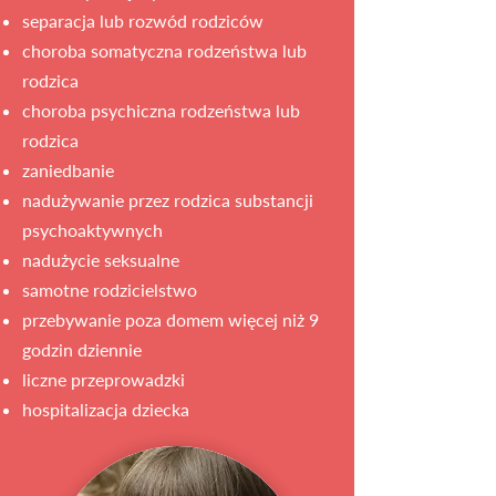
separacja lub rozwód rodziców
choroba somatyczna rodzeństwa lub
rodzica
choroba psychiczna rodzeństwa lub
rodzica
zaniedbanie
nadużywanie przez rodzica substancji
psychoaktywnych
nadużycie seksualne
samotne rodzicielstwo
przebywanie poza domem więcej niż 9
godzin dziennie
liczne przeprowadzki
hospitalizacja dziecka