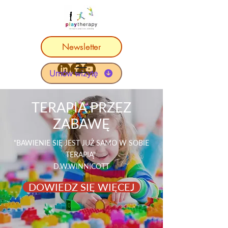
Newsletter
Umów wizytę
TERAPIA PRZEZ
ZABAWĘ
"BAWIENIE SIĘ JEST JUŻ SAMO W SOBIE
TERAPIĄ"
D.W.WINNICOTT
DOWIEDZ SIĘ WIĘCEJ