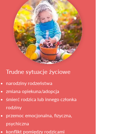
Trudne sytuacje życiowe
narodziny rodzeństwa
zmiana opiekuna/adopcja
śmierć rodzica lub innego członka
rodziny
przemoc emocjonalna, fizyczna,
psychiczna
konflikt pomiędzy rodzicami