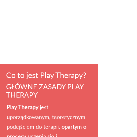
Co to jest Play Therapy?
GŁÓWNE ZASADY PLAY
THERAPY
Play Therapy
jest
uporządkowanym, teoretycznym
podejściem do terapii,
opartym o
procesy uczenia się i