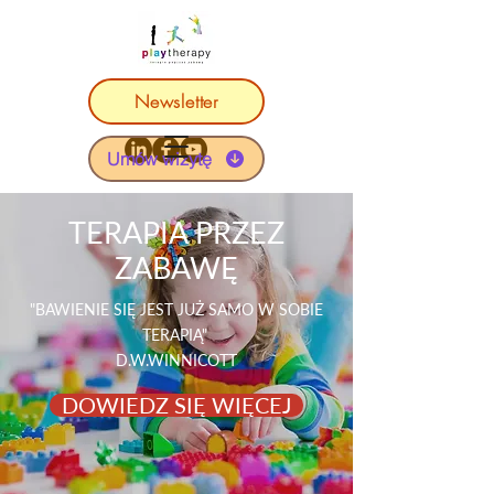
Newsletter
Umów wizytę
TERAPIA PRZEZ
ZABAWĘ
"BAWIENIE SIĘ JEST JUŻ SAMO W SOBIE
TERAPIĄ"
D.W.WINNICOTT
DOWIEDZ SIĘ WIĘCEJ