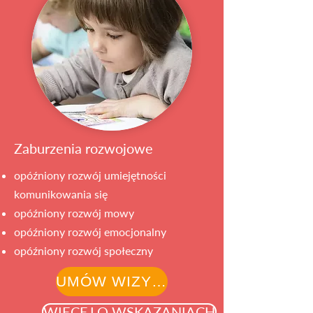
Zaburzenia rozwojowe
opóźniony rozwój umiejętności
komunikowania się
opóźniony rozwój mowy
opóźniony rozwój emocjonalny
opóźniony rozwój społeczny
UMÓW WIZYTĘ
WIĘCEJ O WSKAZANIACH