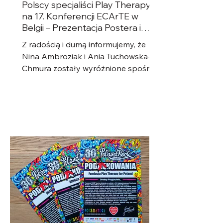
Polscy specjaliści Play Therapy
na 17. Konferencji ECArTE w
Belgii – Prezentacja Postera i
Warsztaty!
Z radością i dumą informujemy, że
Nina Ambroziak i Ania Tuchowska-
Chmura zostały wyróżnione spośród
kilkudziesięciu kandydatów z Polski,...