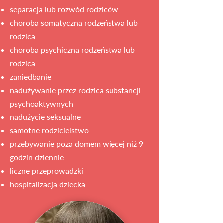
separacja lub rozwód rodziców
choroba somatyczna rodzeństwa lub
rodzica
choroba psychiczna rodzeństwa lub
rodzica
zaniedbanie
nadużywanie przez rodzica substancji
psychoaktywnych
nadużycie seksualne
samotne rodzicielstwo
przebywanie poza domem więcej niż 9
godzin dziennie
liczne przeprowadzki
hospitalizacja dziecka