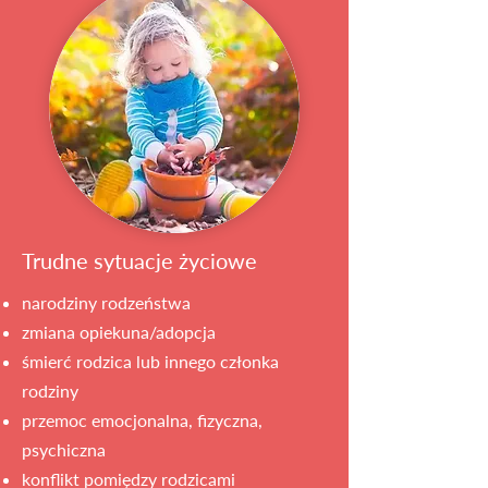
Trudne sytuacje życiowe
narodziny rodzeństwa
zmiana opiekuna/adopcja
śmierć rodzica lub innego członka
rodziny
przemoc emocjonalna, fizyczna,
psychiczna
konflikt pomiędzy rodzicami