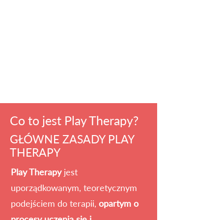
Co to jest Play Therapy?
GŁÓWNE ZASADY PLAY
THERAPY
Play Therapy
jest
uporządkowanym, teoretycznym
podejściem do terapii,
opartym o
procesy uczenia się i