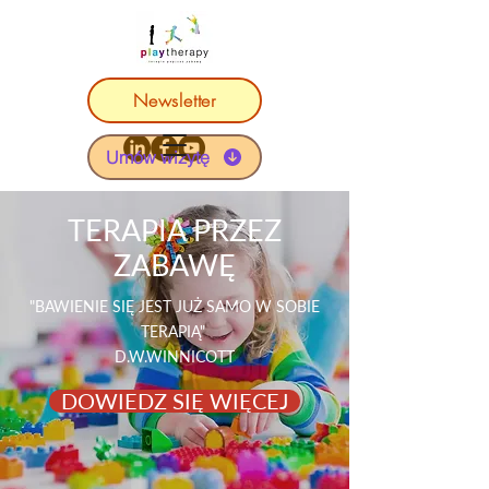
Newsletter
Umów wizytę
TERAPIA PRZEZ
ZABAWĘ
"BAWIENIE SIĘ JEST JUŻ SAMO W SOBIE
TERAPIĄ"
D.W.WINNICOTT
DOWIEDZ SIĘ WIĘCEJ