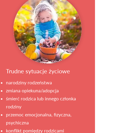
Trudne sytuacje życiowe
narodziny rodzeństwa
zmiana opiekuna/adopcja
śmierć rodzica lub innego członka
rodziny
przemoc emocjonalna, fizyczna,
psychiczna
konflikt pomiędzy rodzicami