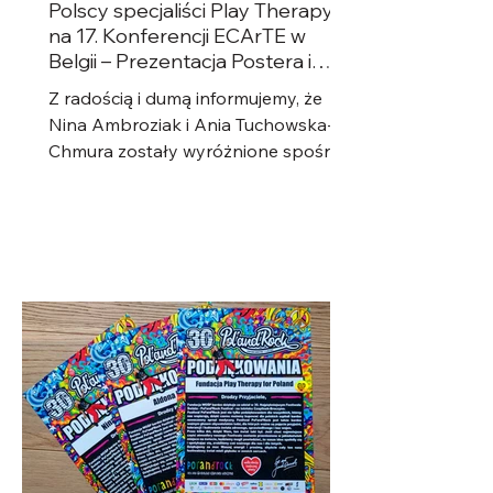
Polscy specjaliści Play Therapy
na 17. Konferencji ECArTE w
Belgii – Prezentacja Postera i
Warsztaty!
Z radością i dumą informujemy, że
Nina Ambroziak i Ania Tuchowska-
Chmura zostały wyróżnione spośród
kilkudziesięciu kandydatów z Polski,...