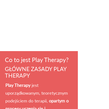
Co to jest Play Therapy?
GŁÓWNE ZASADY PLAY
THERAPY
Play Therapy
jest
uporządkowanym, teoretycznym
podejściem do terapii,
opartym o
procesy uczenia się i