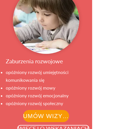
Zaburzenia rozwojowe
opóźniony rozwój umiejętności
komunikowania się
opóźniony rozwój mowy
opóźniony rozwój emocjonalny
opóźniony rozwój społeczny
UMÓW WIZYTĘ
WIĘCEJ O WSKAZANIACH