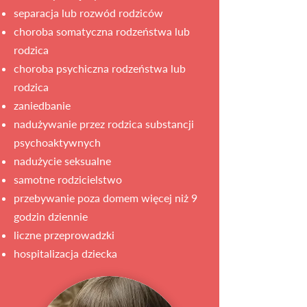
separacja lub rozwód rodziców
choroba somatyczna rodzeństwa lub
rodzica
choroba psychiczna rodzeństwa lub
rodzica
zaniedbanie
nadużywanie przez rodzica substancji
psychoaktywnych
nadużycie seksualne
samotne rodzicielstwo
przebywanie poza domem więcej niż 9
godzin dziennie
liczne przeprowadzki
hospitalizacja dziecka