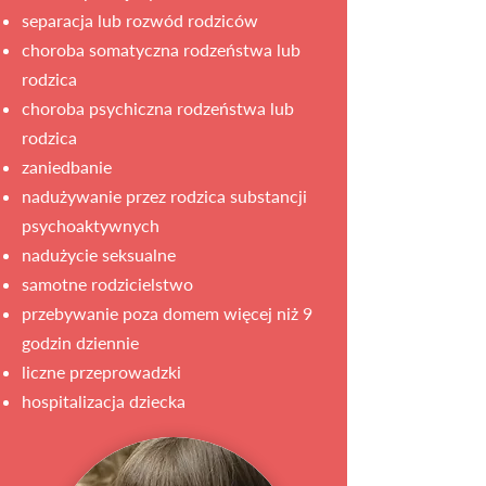
separacja lub rozwód rodziców
choroba somatyczna rodzeństwa lub
rodzica
choroba psychiczna rodzeństwa lub
rodzica
zaniedbanie
nadużywanie przez rodzica substancji
psychoaktywnych
nadużycie seksualne
samotne rodzicielstwo
przebywanie poza domem więcej niż 9
godzin dziennie
liczne przeprowadzki
hospitalizacja dziecka