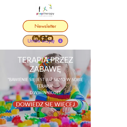
Newsletter
Umów wizytę
TERAPIA PRZEZ
ZABAWĘ
"BAWIENIE SIĘ JEST JUŻ SAMO W SOBIE
TERAPIĄ"
D.W.WINNICOTT
DOWIEDZ SIĘ WIĘCEJ