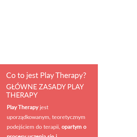
Co to jest Play Therapy?
GŁÓWNE ZASADY PLAY
THERAPY
Play Therapy
jest
uporządkowanym, teoretycznym
podejściem do terapii,
opartym o
procesy uczenia się i