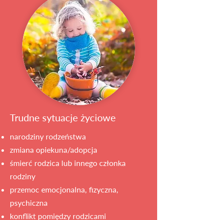
Trudne sytuacje życiowe
narodziny rodzeństwa
zmiana opiekuna/adopcja
śmierć rodzica lub innego członka
rodziny
przemoc emocjonalna, fizyczna,
psychiczna
konflikt pomiędzy rodzicami