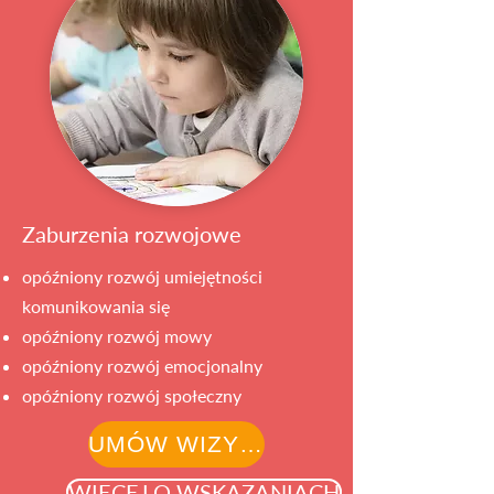
Zaburzenia rozwojowe
opóźniony rozwój umiejętności
komunikowania się
opóźniony rozwój mowy
opóźniony rozwój emocjonalny
opóźniony rozwój społeczny
UMÓW WIZYTĘ
WIĘCEJ O WSKAZANIACH