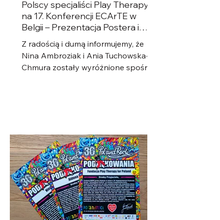
Polscy specjaliści Play Therapy
na 17. Konferencji ECArTE w
Belgii – Prezentacja Postera i
Warsztaty!
Z radością i dumą informujemy, że
Nina Ambroziak i Ania Tuchowska-
Chmura zostały wyróżnione spośród
kilkudziesięciu kandydatów z Polski,...