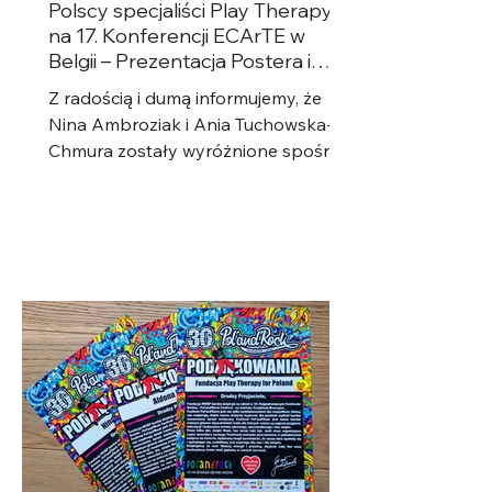
Polscy specjaliści Play Therapy
na 17. Konferencji ECArTE w
Belgii – Prezentacja Postera i
Warsztaty!
Z radością i dumą informujemy, że
Nina Ambroziak i Ania Tuchowska-
Chmura zostały wyróżnione spośród
kilkudziesięciu kandydatów z Polski,...