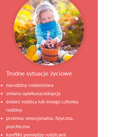
Trudne sytuacje życiowe
narodziny rodzeństwa
zmiana opiekuna/adopcja
śmierć rodzica lub innego członka
rodziny
przemoc emocjonalna, fizyczna,
psychiczna
konflikt pomiędzy rodzicami