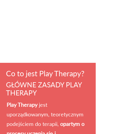
Co to jest Play Therapy?
GŁÓWNE ZASADY PLAY
THERAPY
Play Therapy
jest
uporządkowanym, teoretycznym
podejściem do terapii,
opartym o
procesy uczenia się i