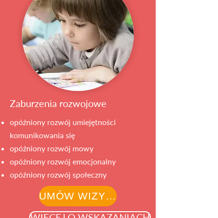
Zaburzenia rozwojowe
opóźniony rozwój umiejętności
komunikowania się
opóźniony rozwój mowy
opóźniony rozwój emocjonalny
opóźniony rozwój społeczny
UMÓW WIZYTĘ
WIĘCEJ O WSKAZANIACH