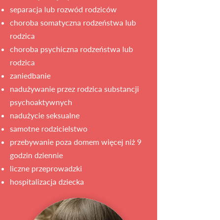
separacja lub rozwód rodziców
choroba somatyczna rodzeństwa lub
rodzica
choroba psychiczna rodzeństwa lub
rodzica
zaniedbanie
nadużywanie przez rodzica substancji
psychoaktywnych
nadużycie seksualne
samotne rodzicielstwo
przebywanie poza domem więcej niż 9
godzin dziennie
liczne przeprowadzki
hospitalizacja dziecka