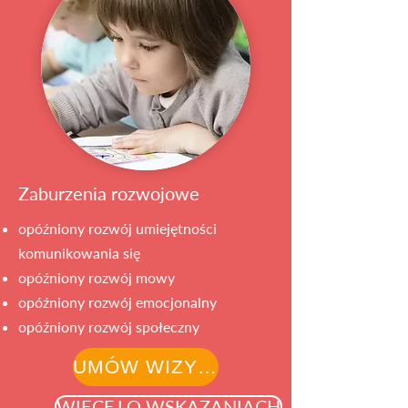
Zaburzenia rozwojowe
opóźniony rozwój umiejętności
komunikowania się
opóźniony rozwój mowy
opóźniony rozwój emocjonalny
opóźniony rozwój społeczny
UMÓW WIZYTĘ
WIĘCEJ O WSKAZANIACH