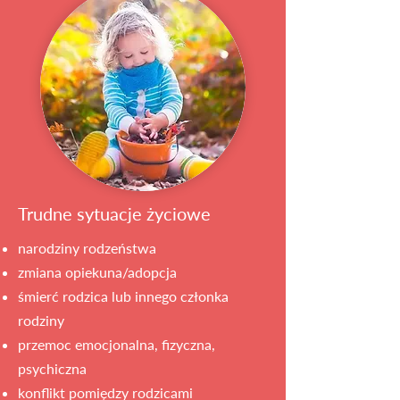
Trudne sytuacje życiowe
narodziny rodzeństwa
zmiana opiekuna/adopcja
śmierć rodzica lub innego członka
rodziny
przemoc emocjonalna, fizyczna,
psychiczna
konflikt pomiędzy rodzicami