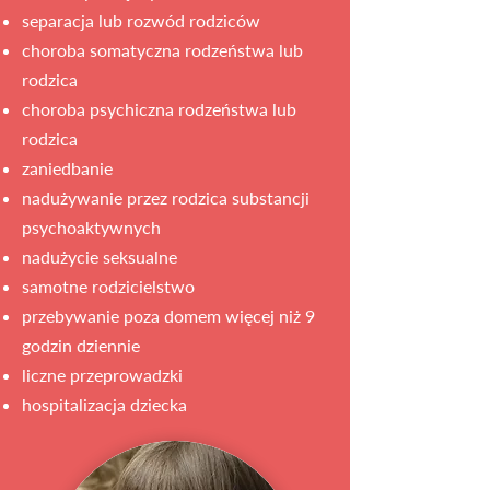
separacja lub rozwód rodziców
choroba somatyczna rodzeństwa lub
rodzica
choroba psychiczna rodzeństwa lub
rodzica
zaniedbanie
nadużywanie przez rodzica substancji
psychoaktywnych
nadużycie seksualne
samotne rodzicielstwo
przebywanie poza domem więcej niż 9
godzin dziennie
liczne przeprowadzki
hospitalizacja dziecka