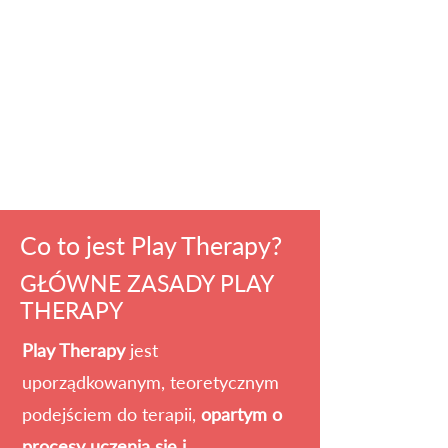
Co to jest Play Therapy?
GŁÓWNE ZASADY PLAY
THERAPY
Play Therapy
jest
uporządkowanym, teoretycznym
podejściem do terapii,
opartym o
procesy uczenia się i