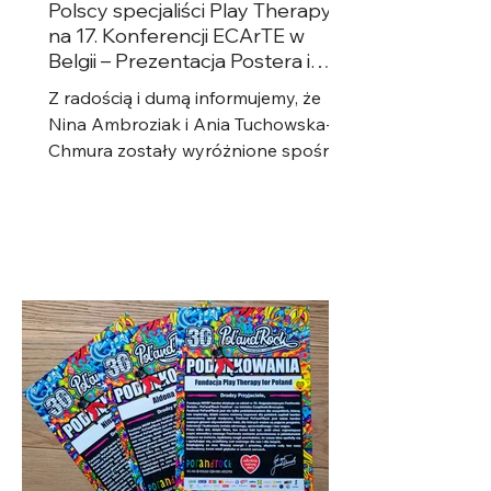
Polscy specjaliści Play Therapy
na 17. Konferencji ECArTE w
Belgii – Prezentacja Postera i
Warsztaty!
Z radością i dumą informujemy, że
Nina Ambroziak i Ania Tuchowska-
Chmura zostały wyróżnione spośród
kilkudziesięciu kandydatów z Polski,...