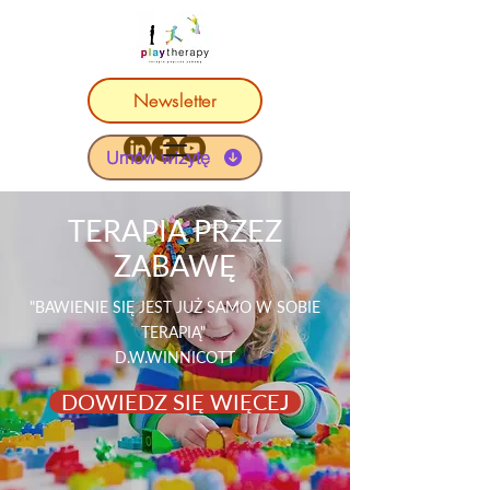
Newsletter
Umów wizytę
TERAPIA PRZEZ
ZABAWĘ
"BAWIENIE SIĘ JEST JUŻ SAMO W SOBIE
TERAPIĄ"
D.W.WINNICOTT
DOWIEDZ SIĘ WIĘCEJ