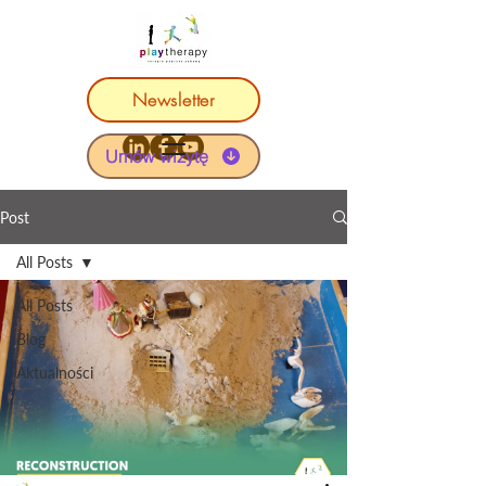
Newsletter
Umów wizytę
Post
All Posts
All Posts
Blog
Aktualności