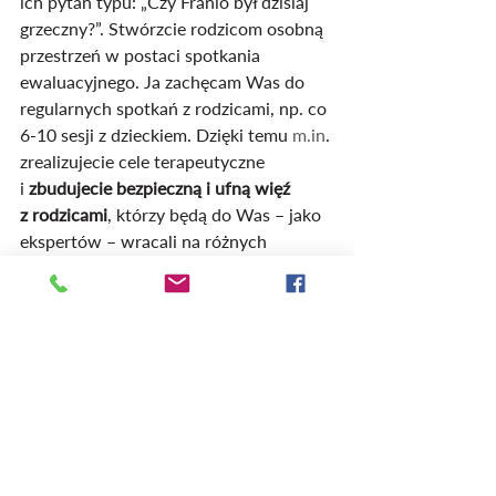
ich pytań typu: „Czy Franio był dzisiaj 
grzeczny?”. Stwórzcie rodzicom osobną 
przestrzeń w postaci spotkania 
ewaluacyjnego. Ja zachęcam Was do 
regularnych spotkań z rodzicami, np. co 
6-10 sesji z dzieckiem. Dzięki temu 
m.in
. 
zrealizujecie cele terapeutyczne 
i 
zbudujecie bezpieczną i ufną więź 
z rodzicami
, którzy będą do Was – jako 
ekspertów – wracali na różnych 
etapach rozwoju dziecka.
Blog
Ostatnie posty
Zobacz wszystkie