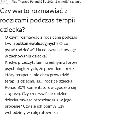
Play Therapy Poland
2 lip 2024
2 minut(y) czytania
Czy warto rozmawiać z
rodzicami podczas terapii
dziecka?
O czym rozmawiać z rodzicami podczas 
tzw.
 spotkań ewaluacyjnych
? O co 
pytać rodziców? Na co zwracać uwagę 
w zachowaniu dziecka?
Kiedyś przeczytałam na jednym z forów 
psychologicznych, że powodem, przez 
który terapeuci nie chcą prowadzić 
terapii z dziećmi, są… rodzice dziecka. 
Ponad 80% komentatorów zgodziło się 
z tą tezą. Czy rzeczywiście rodzice 
dziecka zawsze przeszkadzają w jego 
procesie? Czy się ich boimy? Czy 
wchodzimy w rolę ratownika 