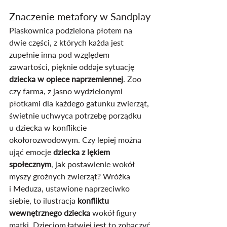
Znaczenie metafory w Sandplay
Piaskownica podzielona płotem na 
dwie części, z których każda jest 
zupełnie inna pod względem 
zawartości, pięknie oddaje sytuację 
dziecka w opiece naprzemiennej
. Zoo 
czy farma, z jasno wydzielonymi 
płotkami dla każdego gatunku zwierząt, 
świetnie uchwyca potrzebę porządku 
u dziecka w konflikcie 
okołorozwodowym. Czy lepiej można 
ująć emocje 
dziecka z lękiem 
społecznym
, jak postawienie wokół 
myszy groźnych zwierząt? Wróżka 
i Meduza, ustawione naprzeciwko 
siebie, to ilustracja 
konfliktu 
wewnętrznego dziecka 
wokół figury 
matki. Dzieciom łatwiej jest to zobaczyć 