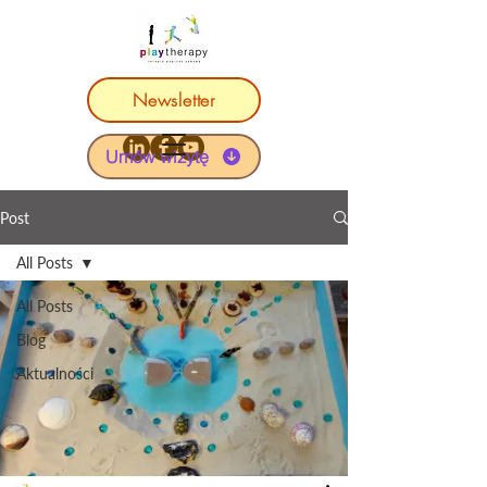
Newsletter
Umów wizytę
Post
All Posts
All Posts
Blog
Aktualności