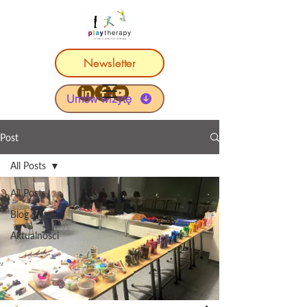
Newsletter
Umów wizytę
Post
All Posts
All Posts
Blog
Aktualności