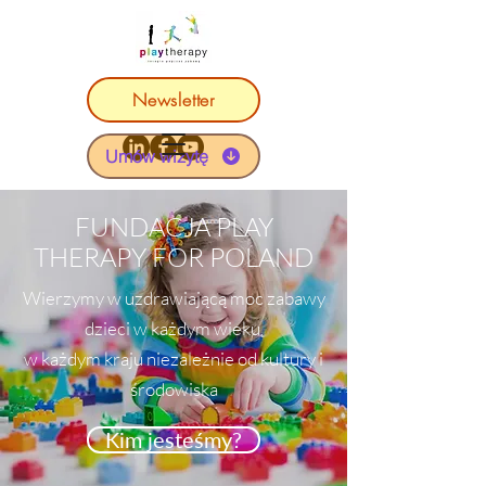
Newsletter
Umów wizytę
FUNDACJA PLAY
THERAPY FOR POLAND
Wierzymy w uzdrawiającą moc zabawy
dzieci w każdym wieku,
w każdym kraju niezależnie od kultury i
środowiska
Kim jesteśmy?