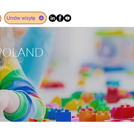
Umów wizytę
 POLAND
ieku,