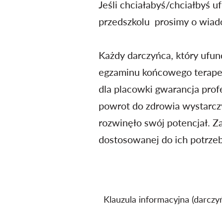
Jeśli chciałabyś/chciałbyś u
przedszkolu prosimy o wiad
Każdy darczyńca, który ufund
egzaminu końcowego terapeut
dla placowki gwarancja profes
powrot do zdrowia wystarczy 
rozwinęło swój potencjał. Z
dostosowanej do ich potrzeb 
Klauzula informacyjna (darczy