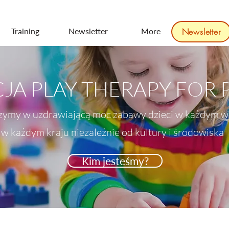
Training
Newsletter
More
Newsletter
JA PLAY THERAPY FOR
ymy w uzdrawiającą moc zabawy dzieci w każdym w
w każdym kraju niezależnie od kultury i środowiska
Kim jesteśmy?