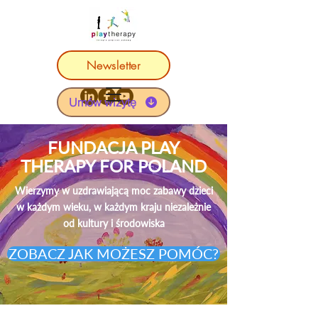
Newsletter
Umów wizytę
FUNDACJA PLAY
THERAPY FOR POLAND
Wierzymy w uzdrawiającą moc zabawy dzieci
w każdym wieku, w każdym kraju niezależnie
od kultury i środowiska
ZOBACZ JAK MOŻESZ POMÓC?