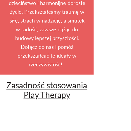
dzieciństwo i harmonijne dorosłe
życie. Przekształcamy traumę w
siłę, strach w nadzieję, a smutek
w radość, zawsze dążąc do
budowy lepszej przyszłości.
Dołącz do nas i pomóż
przekształcać te ideały w
rzeczywistość!
Zasadność stosowania
Play Therapy