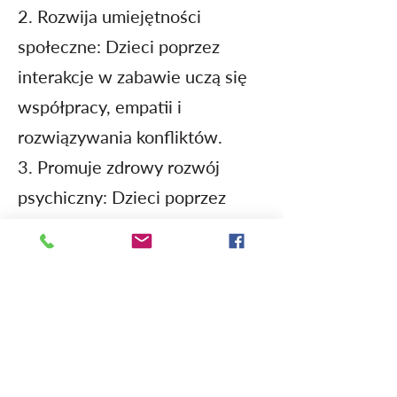
2. Rozwija umiejętności
społeczne: Dzieci poprzez
interakcje w zabawie uczą się
współpracy, empatii i
rozwiązywania konfliktów.
3. Promuje zdrowy rozwój
psychiczny: Dzieci poprzez
zabawę mogą przetwarzać
trudne doświadczenia i znaleźć
rozwiązania dla swoich
problemów.
4. Wzmacnia poczucie własnej
wartości: Zabawa daje dzieciom