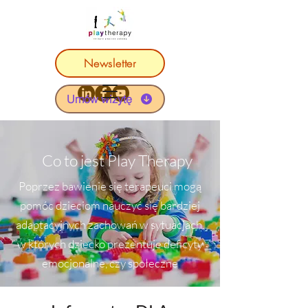
Newsletter
Umów wizytę
Co to jest
Play Therapy
Poprzez bawienie się terapeuci mogą
pomóc dzieciom nauczyć się bardziej
adaptacyjnych zachowań w sytuacjach,
w których dziecko prezentuje deficyty
emocjonalne, czy społeczne