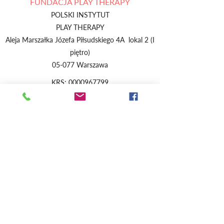
FUNDACJA PLAY THERAPY
POLSKI INSTYTUT
PLAY THERAPY
Aleja Marszałka Józefa Piłsudskiego 4A lokal 2 (I
piętro)
05-077 Warszawa
KRS:
0000967799
Play Therapy
Fundacja
Play Therapy
Szkolenia
Terapeuci
Aktualności​
Kontakt