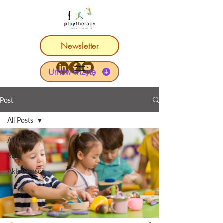
Newsletter
Umów wizytę
Post
All Posts
All Posts
Blog
Aktualności